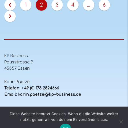
keyboard_arrow_left
1
2
3
4
…
6
keyboard_arrow_right
KP Business
Pausstrasse 9
45357 Essen
Karin Paetze
Telefon: +49 (0) 173 2824666
Email: karin.paetze@kp-business.de
Datenschutz
Diese Website benutzt Cookies. Wenn du die Website weiter
nutzt, gehen wir von deinem Einverständnis aus.
Impressum